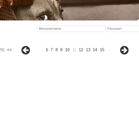
29)
<<
...
6
7
8
9
10
11
12
13
14
15
...