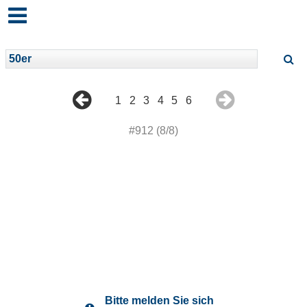
1
2
3
4
5
6
#912 (8/8)
Bitte melden Sie sich